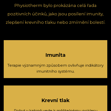
Physiotherm bylo prokázána celá řada
pozitivních účinků, jako jsou posílení imunity,
zlepšení krevního tlaku nebo zmírnění bolestí.
Imunita
Terapie významným způsobem ovlivňuje indikátory
imunitního systému.
Krevní tlak
Pobyt v kabině vede k měřitelnému poklesu